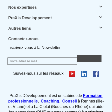
keyboard_arrow_down
Nos expertises
keyboard_arrow_down
PraXis Developpement
keyboard_arrow_down
Autres liens
Contactez-nous
Inscrivez-vous à la Newsletter
Suivez-nous sur les réseaux
PraXis Développement est un cabinet de
Formation
professionnelle
,
Coaching
,
Conseil
à Rennes (Ille-
et-Vilane) et à La Ciotat (Bouches-du-Rhône) qui aide