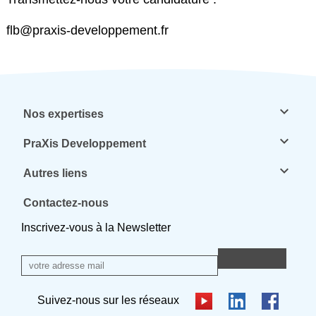
flb@praxis-developpement.fr
keyboard_arrow_down
Nos expertises
keyboard_arrow_down
PraXis Developpement
keyboard_arrow_down
Autres liens
Contactez-nous
Inscrivez-vous à la Newsletter
Suivez-nous sur les réseaux