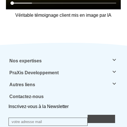
Véritable témoignage client mis en image par IA
keyboard_arrow_down
Nos expertises
keyboard_arrow_down
PraXis Developpement
keyboard_arrow_down
Autres liens
Contactez-nous
Inscrivez-vous à la Newsletter