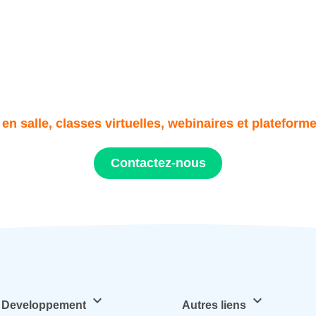
 en salle, classes virtuelles, webinaires et plateform
Contactez-nous
keyboard_arrow_down
keyboard_arrow_down
 Developpement
Autres liens