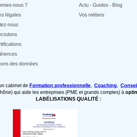
mmes-nous ?
Actu - Guides - Blog
ns légales
Vos métiers
tez-nous
ecrutons
tifications
férences
tions des données
un cabinet de
Formation professionnelle
,
Coaching
,
Consei
hône) qui aide les entreprises (PME et grands comptes) à
opti
LABÉLISATIONS QUALITÉ :