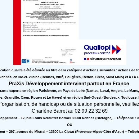
ication qualité a été délivrée au titre de la catégorie d’actions suivantes : actions de 
nnes, en Ille-et-Vilaine (Rennes, Vitré, Fougères, Redon, Brest, Saint Malo) et à L
PraXis Développement intervient partout en France.
nts experts en région Parisienne, en Pays de Loire (Nantes, Laval, Angers, Le Man
s, Granville, Caen, Rouen et Le Havre) et en région Sud-Ouest (Bordeaux, Toulouse,
 d’organisation, de handicap ou de situation personnelle, veuille
Charlène Barret au 02 99 22 32 69
loppement – 12, rue Louis Kerautret Botmel 35000 Rennes (Bretagne) – Téléphone : 02
OU
nt – 297, avenue du Mistral – 13600 La Ciotat (Provence-Alpes-Côte d’Azur) – Télépho